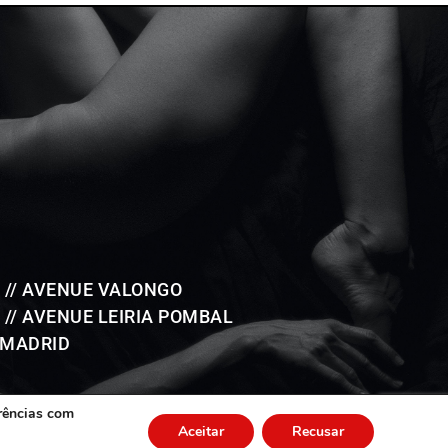
 // AVENUE VALONGO
// AVENUE LEIRIA POMBAL
 MADRID
erências com
Aceitar
Recusar
AVENUE Reservados todos los derechos. Hecho con
♥
por
AVIRATO