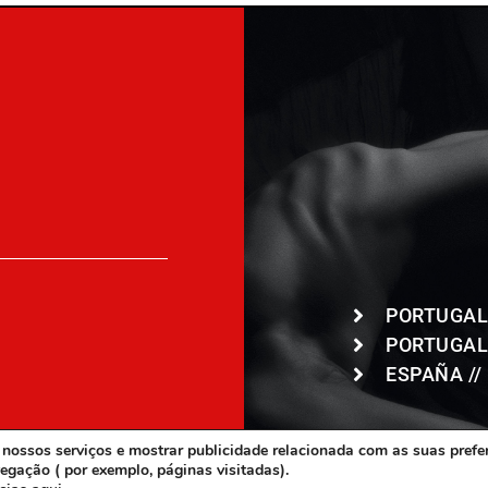
PORTUGAL
PORTUGAL 
ESPAÑA //
os nossos serviços e mostrar publicidade relacionada com as suas pref
egação ( por exemplo, páginas visitadas).
©2023 MOTEL 